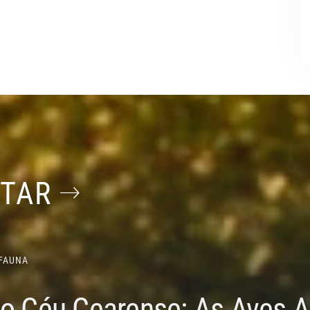
STAR
FAUNA
do Céu Cearense: As Aves