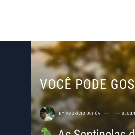
VOCÊ PODE GO
BY
MAURÍCIO UCHÔA
BLOG
/
As Sentinelas 