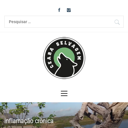
Skip
to
content
Pesquisar
por:
Primary
Menu
inflamação crônica