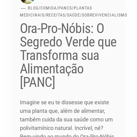
BLOG
/
COMIDA
/
PANCS
/
PLANTAS
MEDICINAIS
/
RECEITAS
/
SAÚDE
/
SOBREVIVENCIALISMO
Ora-Pro-Nóbis: O
Segredo Verde que
Transforma sua
Alimentação
[PANC]
Imagine se eu te dissesse que existe
uma planta que, além de alimentar,
também cuida da sua saúde como um
polivitamínico natural. Incrível, né?
Bem-vindo ao mundo do Ora-Pro-Nóbis