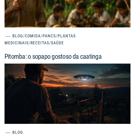
BLOG
/
COMIDA
/
PANCS
/
PLANTAS
MEDICINAIS
/
RECEITAS
/
SAÚDE
Pitomba: o sopapo gostoso da caatinga
BLOG