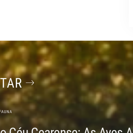
STAR
FAUNA
do Céu Cearense: As Aves