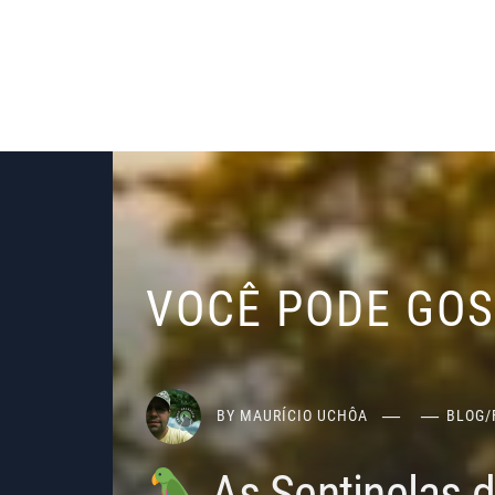
VOCÊ PODE GO
BY
MAURÍCIO UCHÔA
BLOG
/
As Sentinelas 