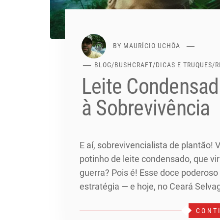
BY
MAURÍCIO UCHÔA
BLOG
/
BUSHCRAFT
/
DICAS E TRUQUES
/
R
Leite Condensado
à Sobrevivência
E aí, sobrevivencialista de plantão!
potinho de leite condensado, que vir
guerra? Pois é! Esse doce poderoso t
estratégia — e hoje, no Ceará Selv
CONT