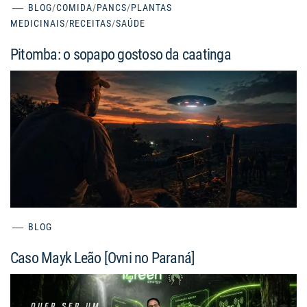
BLOG
/
COMIDA
/
PANCS
/
PLANTAS
MEDICINAIS
/
RECEITAS
/
SAÚDE
Pitomba: o sopapo gostoso da caatinga
BLOG
Caso Mayk Leão [Ovni no Paraná]