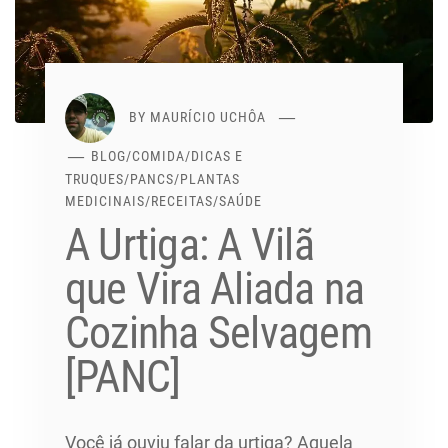
BY
MAURÍCIO UCHÔA
BLOG
/
COMIDA
/
DICAS E
TRUQUES
/
PANCS
/
PLANTAS
MEDICINAIS
/
RECEITAS
/
SAÚDE
A Urtiga: A Vilã
que Vira Aliada na
Cozinha Selvagem
[PANC]
Você já ouviu falar da urtiga? Aquela