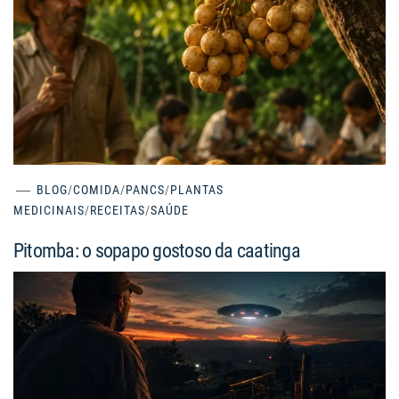
BLOG
/
COMIDA
/
PANCS
/
PLANTAS
MEDICINAIS
/
RECEITAS
/
SAÚDE
Pitomba: o sopapo gostoso da caatinga