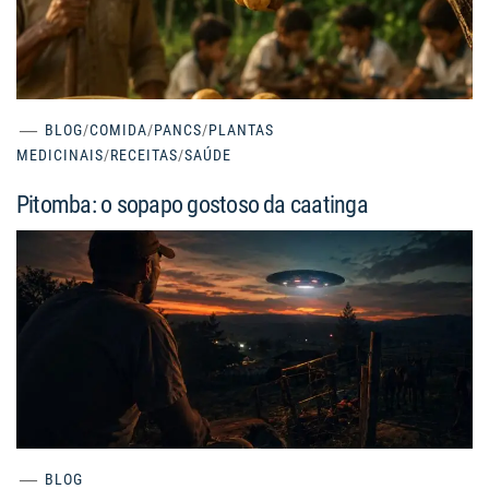
BLOG
/
COMIDA
/
PANCS
/
PLANTAS
MEDICINAIS
/
RECEITAS
/
SAÚDE
Pitomba: o sopapo gostoso da caatinga
BLOG