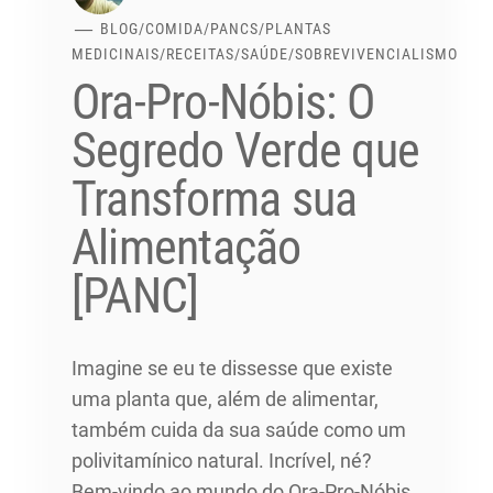
BLOG
/
COMIDA
/
PANCS
/
PLANTAS
MEDICINAIS
/
RECEITAS
/
SAÚDE
/
SOBREVIVENCIALISMO
Ora-Pro-Nóbis: O
Segredo Verde que
Transforma sua
Alimentação
[PANC]
Imagine se eu te dissesse que existe
uma planta que, além de alimentar,
também cuida da sua saúde como um
polivitamínico natural. Incrível, né?
Bem-vindo ao mundo do Ora-Pro-Nóbis