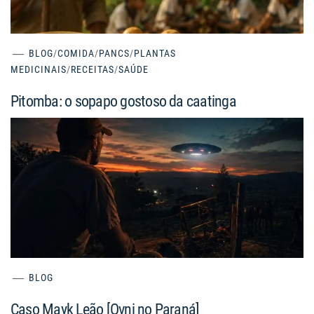
BLOG
/
COMIDA
/
PANCS
/
PLANTAS
MEDICINAIS
/
RECEITAS
/
SAÚDE
Pitomba: o sopapo gostoso da caatinga
BLOG
Caso Mayk Leão [Ovni no Paraná]