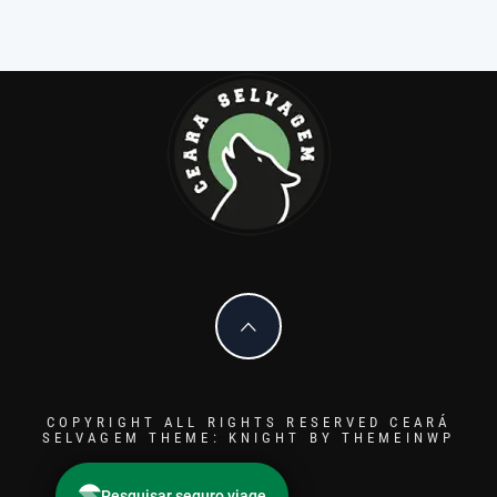
COPYRIGHT ALL RIGHTS RESERVED CEARÁ
SELVAGEM
THEME: KNIGHT BY
THEMEINWP