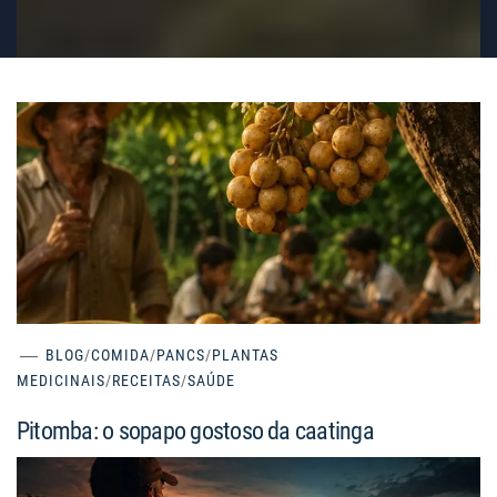
BLOG
/
COMIDA
/
PANCS
/
PLANTAS
MEDICINAIS
/
RECEITAS
/
SAÚDE
Pitomba: o sopapo gostoso da caatinga