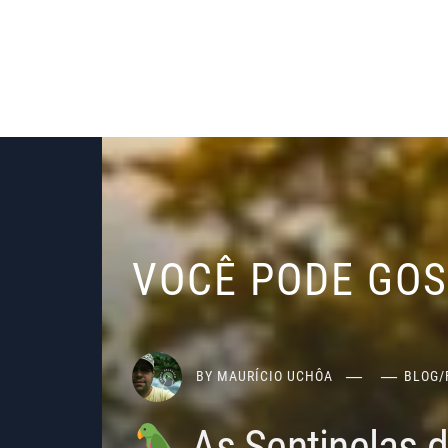
VOCÊ PODE GO
BY
MAURÍCIO UCHÔA
BLOG
/
As Sentinelas 