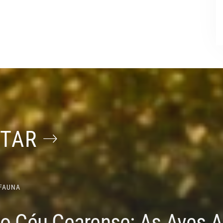
STAR
FAUNA
do Céu Cearense: As Aves