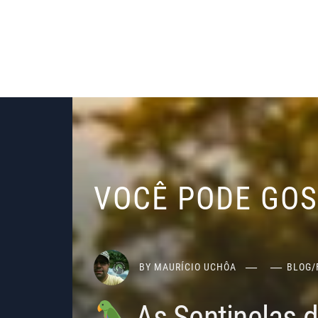
VOCÊ PODE GO
BY
MAURÍCIO UCHÔA
BLOG
/
As Sentinelas 