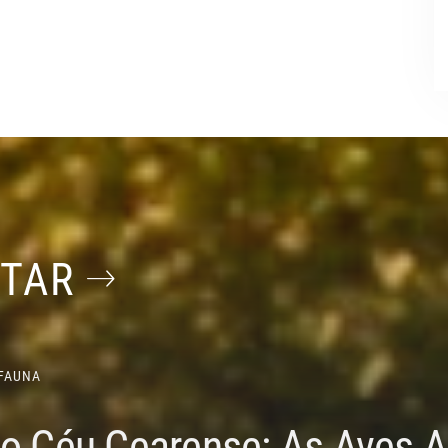
STAR
FAUNA
do Céu Cearense: As Aves