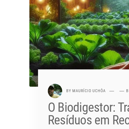
BY
MAURÍCIO UCHÔA
B
O Biodigestor: 
Resíduos em Re