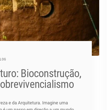
LOG
turo: Bioconstrução,
Sobrevivencialismo
reza e da Arquitetura. Imagine uma
jolo é um passo em direção a um mundo