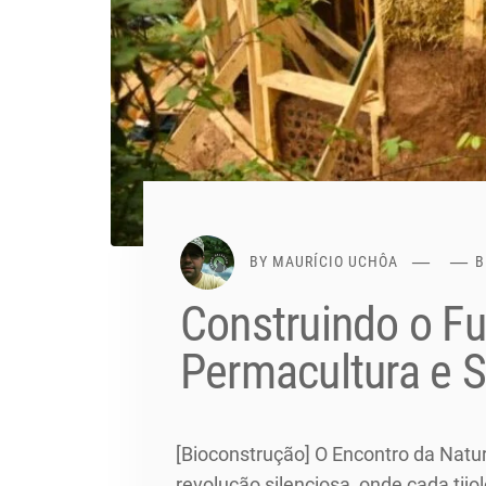
BY
MAURÍCIO UCHÔA
B
Construindo o Fu
Permacultura e 
[Bioconstrução] O Encontro da Natu
revolução silenciosa, onde cada ti