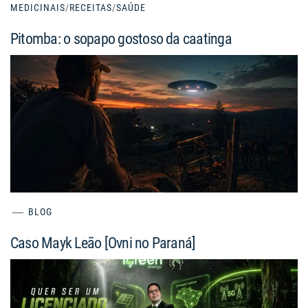
MEDICINAIS
/
RECEITAS
/
SAÚDE
Pitomba: o sopapo gostoso da caatinga
BLOG
Caso Mayk Leão [Ovni no Paraná]