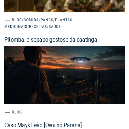
BLOG
/
COMIDA
/
PANCS
/
PLANTAS
MEDICINAIS
/
RECEITAS
/
SAÚDE
Pitomba: o sopapo gostoso da caatinga
BLOG
Caso Mayk Leão [Ovni no Paraná]