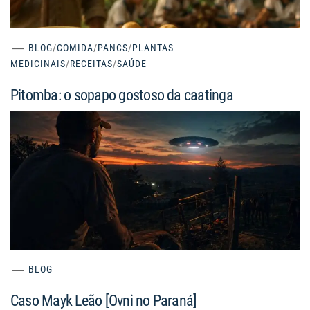
BLOG
/
COMIDA
/
PANCS
/
PLANTAS
MEDICINAIS
/
RECEITAS
/
SAÚDE
Pitomba: o sopapo gostoso da caatinga
BLOG
Caso Mayk Leão [Ovni no Paraná]