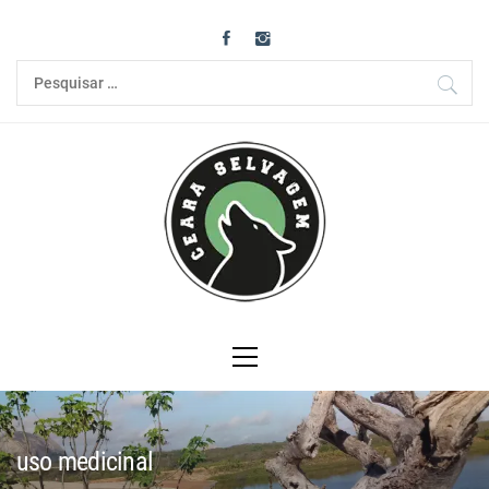
Skip
to
content
Pesquisar
por:
Primary
Menu
uso medicinal