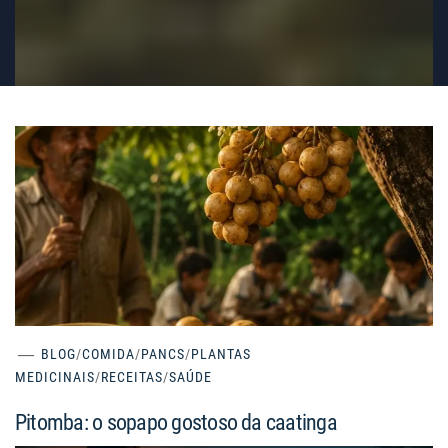
BLOG
/
COMIDA
/
PANCS
/
PLANTAS
MEDICINAIS
/
RECEITAS
/
SAÚDE
Pitomba: o sopapo gostoso da caatinga