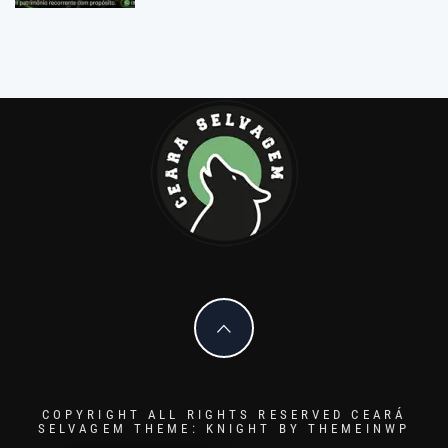
COPYRIGHT ALL RIGHTS RESERVED CEARÁ
SELVAGEM
THEME: KNIGHT BY
THEMEINWP