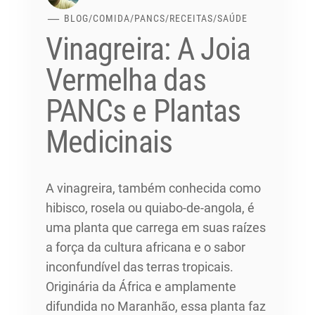
BLOG
/
COMIDA
/
PANCS
/
RECEITAS
/
SAÚDE
Vinagreira: A Joia
Vermelha das
PANCs e Plantas
Medicinais
A vinagreira, também conhecida como
hibisco, rosela ou quiabo-de-angola, é
uma planta que carrega em suas raízes
a força da cultura africana e o sabor
inconfundível das terras tropicais.
Originária da África e amplamente
difundida no Maranhão, essa planta faz