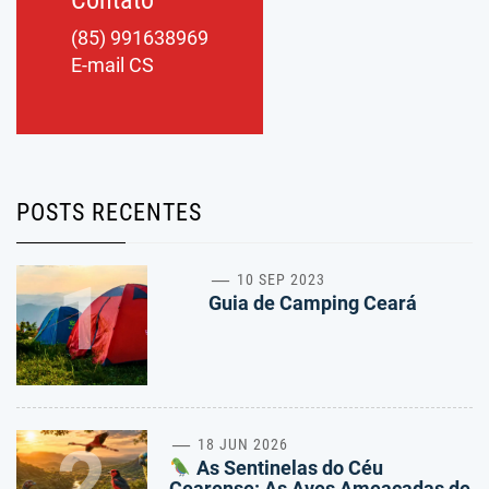
Contato
(85) 991638969
E-mail CS
POSTS RECENTES
1
10 SEP 2023
Guia de Camping Ceará
2
18 JUN 2026
As Sentinelas do Céu
Cearense: As Aves Ameaçadas de