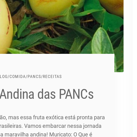
LOG
/
COMIDA
/
PANCS
/
RECEITAS
a Andina das PANCs
não, mas essa fruta exótica está pronta para
rasileiras. Vamos embarcar nessa jornada
a maravilha andina! Muricato: O Que é