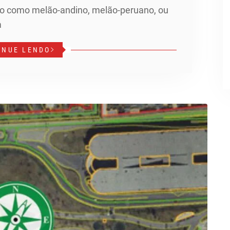
o como melão-andino, melão-peruano, ou
a
INUE LENDO