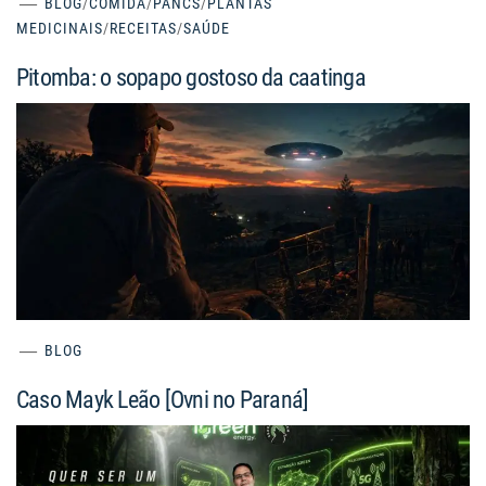
BLOG
/
COMIDA
/
PANCS
/
PLANTAS
MEDICINAIS
/
RECEITAS
/
SAÚDE
Pitomba: o sopapo gostoso da caatinga
BLOG
Caso Mayk Leão [Ovni no Paraná]