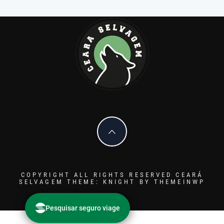
COPYRIGHT ALL RIGHTS RESERVED CEARÁ
SELVAGEM
THEME: KNIGHT BY
THEMEINWP