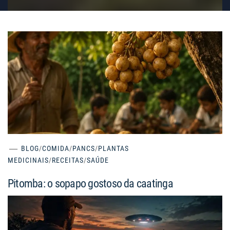
BLOG
/
COMIDA
/
PANCS
/
PLANTAS
MEDICINAIS
/
RECEITAS
/
SAÚDE
Pitomba: o sopapo gostoso da caatinga