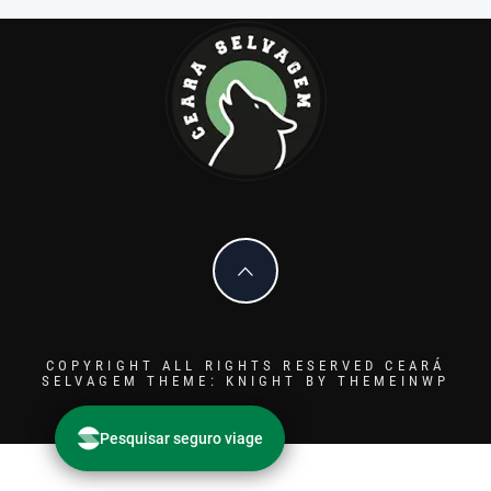
COPYRIGHT ALL RIGHTS RESERVED CEARÁ
SELVAGEM
THEME: KNIGHT BY
THEMEINWP