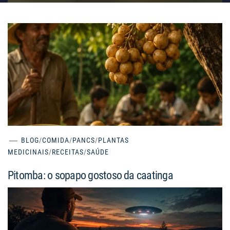
BLOG
/
COMIDA
/
PANCS
/
PLANTAS
MEDICINAIS
/
RECEITAS
/
SAÚDE
Pitomba: o sopapo gostoso da caatinga