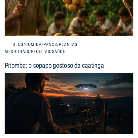
BLOG
/
COMIDA
/
PANCS
/
PLANTAS
MEDICINAIS
/
RECEITAS
/
SAÚDE
Pitomba: o sopapo gostoso da caatinga