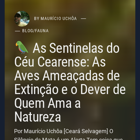
BY
MAURÍCIO UCHÔA
BLOG
/
FAUNA
As Sentinelas do
Céu Cearense: As
Aves Ameaçadas de
Extinção e o Dever de
Quem Ama a
Natureza
Por Maurício Uchôa [Ceará Selvagem] O
Silêncio da Mata é um Alerta Tem coisa que