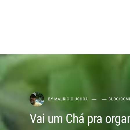
BY
MAURÍCIO UCHÔA
BLOG
/
COM
Vai um Chá pra organ