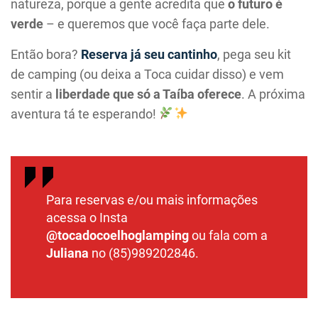
natureza, porque a gente acredita que
o futuro é
verde
– e queremos que você faça parte dele.
Então bora?
Reserva já seu cantinho
, pega seu kit
de camping (ou deixa a Toca cuidar disso) e vem
sentir a
liberdade que só a Taíba oferece
. A próxima
aventura tá te esperando!
Para reservas e/ou mais informações
acessa o Insta
@tocadocoelhoglamping
ou fala com a
Juliana
no
(85)989202846
.