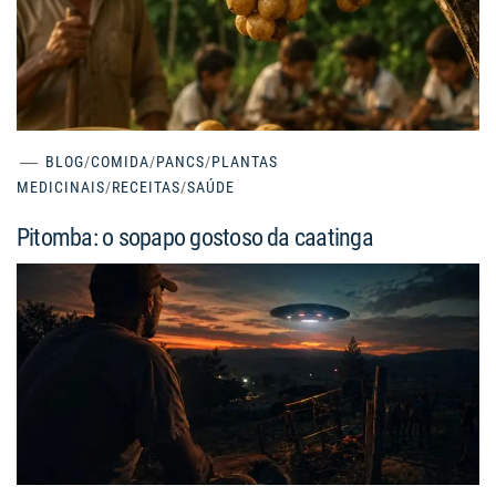
BLOG
/
COMIDA
/
PANCS
/
PLANTAS
MEDICINAIS
/
RECEITAS
/
SAÚDE
Pitomba: o sopapo gostoso da caatinga