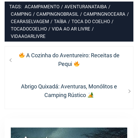
TAGS:
ACAMPAMENTO
/
AVENTURANATAIBA
/
CAMPING
/
CAMPINGNOBRASIL
/
CAMPINGNOCEARA
/
CEARASELVAGEM
/
TAÍBA
/
TOCA DO COELHO
/
TOCADOCOELHO
/
VIDA AO AR LIVRE
/
VIDAAOARLIVRE
Navegação
Previous
A Cozinha do Aventureiro: Receitas de
de
post:
Pequi
Post
Next
Abrigo Quixadá: Aventuras, Monólitos e
post:
Camping Rústico